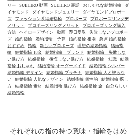
リー
SUEHIRO 動画
SUEHIRO 裏話
おしゃれな結婚指輪
ダ
イヤモンド
ダイヤモンドジュエリー
ダイヤモンドプロポー
ズ
ファッション系結婚指輪
プロポーズ
プロポーズリングデ
メリット
プロポーズリングメリット
プロポーズリング購入
方法
ヘイローデザイン
動画
即日受取
失敗しないプロポー
ズ
婚約指輪
婚約指輪 予算
婚約指輪 相場
急ぎ 婚約指輪
おすすめ
指輪
新しいプロポーズ
理想の結婚指輪
結婚指
輪
結婚指輪 18金
結婚指輪 ブランド
結婚指輪 失敗しな
い選び方
結婚指輪 後悔しない選び方
結婚指輪 知識
結婚
指輪 おしゃれ
結婚指輪 オーダーメイド
結婚指輪 シルバー
結婚指輪 デザイン
結婚指輪 プラチナ
結婚指輪 人と被らな
い
結婚指輪 人気なデザイン
結婚指輪 個性的
結婚指輪 探し
方
結婚指輪 素材
結婚指輪 選び方
結婚指輪 金
自分らしい
結婚指輪
それぞれの指の持つ意味・指輪をはめ