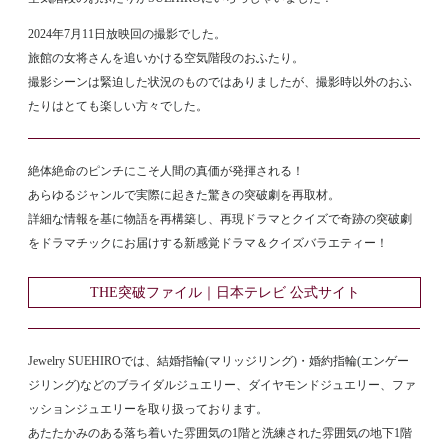
2024年7月11日放映回の撮影でした。
旅館の女将さんを追いかける空気階段のおふたり。
撮影シーンは緊迫した状況のものではありましたが、撮影時以外のおふ
たりはとても楽しい方々でした。
絶体絶命のピンチにこそ人間の真価が発揮される！
あらゆるジャンルで実際に起きた驚きの突破劇を再取材。
詳細な情報を基に物語を再構築し、再現ドラマとクイズで奇跡の突破劇
をドラマチックにお届けする新感覚ドラマ＆クイズバラエティー！
THE突破ファイル｜日本テレビ 公式サイト
Jewelry SUEHIROでは、結婚指輪(マリッジリング)・婚約指輪(エンゲー
ジリング)などのブライダルジュエリー、ダイヤモンドジュエリー、ファ
ッションジュエリーを取り扱っております。
あたたかみのある落ち着いた雰囲気の1階と洗練された雰囲気の地下1階