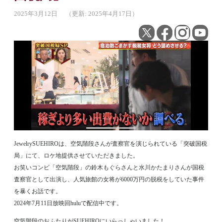
2025年3月12日
（更新: 2025年4月17日）
JewelrySUEHIROは、空気階段さんが査察官を演じられている「突破国税
局」にて、ロケ地提供させていただきました。
お笑いコンビ「空気階段」の鈴木もぐらさんと水川かたまりさんが国税
査察官として出演し、人気旅館の女将が6000万円の脱税をしていた事件
を暴くお話です。
2024年7月11日放映回huluで配信中です。
空気階段のおふたりがSUEHIROにいらっしゃいました！