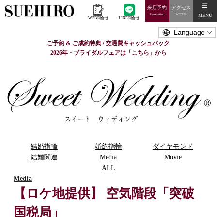
来店予約
アクセス
MENU
Reservation
ACCESS
WEB問合せ
LINE問合せ
ご予約 & ご成約特典 / 交通費キャッシュバック
2026年・ブライダルフェアは「こちら」から
結婚指輪
婚約指輪
ダイヤモンド
結婚関連
Media
Movie
ALL
Media
【ロケ地提供】 空気階段「突破
国税局」