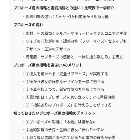
プロポーズ用の指輪と婚約指輪との違い｜比較表で一挙紹介
価格相場の違い：1万円～3万円前後から用意可能
プロポーズの流れ
素材・石の種類：シルバーやキュービックジルコニアが主流
サイズの心配が無用：調整可能（フリーサイズ）なタイプも
デザイン：王道のデザイン
満足度：サプライズの感動と「一緒に選ぶ楽しみ」を両立
プロポーズ用の指輪を選ぶ5つのメリット
①彼女を驚かせる「完全サプライズ」が実現する
②後から彼女の好きなデザインを一緒に選べる
③予算を抑えつつ、誠実な気持ちを形にできる
④最短即日！プロポーズを思い立ってすぐに準備可能
⑤「指輪ありのプロポーズ」を叶えることができる
知っておきたいプロポーズ用の指輪のデメリット
①プロポーズの瞬間に「本物」は渡せない
②婚約指輪の予算・金額が彼女に伝わりやすい
③取り扱い店舗が限られているため事前の確認が必要