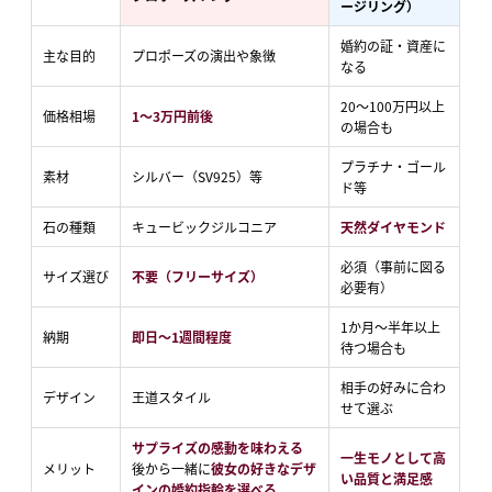
ージリング）
婚約の証・資産に
主な目的
プロポーズの演出や象徴
なる
20～100万円以上
価格相場
1～3万円前後
の場合も
プラチナ・ゴール
素材
シルバー（SV925）等
ド等
石の種類
キュービックジルコニア
天然ダイヤモンド
必須（事前に図る
サイズ選び
不要（フリーサイズ）
必要有）
1か月～半年以上
納期
即日～1週間程度
待つ場合も
相手の好みに合わ
デザイン
王道スタイル
せて選ぶ
サプライズの感動を味わえる
一生モノとして高
メリット
後から一緒に
彼女の好きなデザ
い品質と満足感
インの婚約指輪を選べる