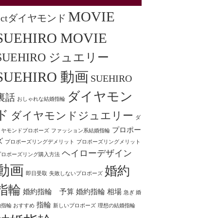
MOVIE
1ctダイヤモンド
SUEHIRO MOVIE
SUEHIRO ジュエリー
SUEHIRO 動画
SUEHIRO
ダイヤモン
裏話
おしゃれな結婚指輪
ド
ダイヤモンドジュエリー
ダ
プロポー
イヤモンドプロポーズ
ファッション系結婚指輪
ズ
プロポーズリングデメリット
プロポーズリングメリット
ヘイローデザイン
プロポーズリング購入方法
動画
婚約
即日受取
失敗しないプロポーズ
指輪
婚約指輪 予算
婚約指輪 相場
急ぎ 婚
指輪
約指輪 おすすめ
新しいプロポーズ
理想の結婚指輪