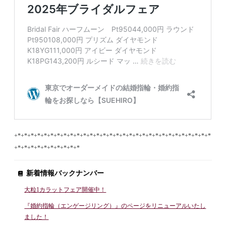
+*+*+*+*+*+*+*+*+*+*+*+*+*+*+*+*+*+*+*+*+*+*+*+*+*+*+*+*+*+*
+*+*+*+*+*+*+*+*+*+*
新着情報バックナンバー
大粒1カラットフェア開催中！
『婚約指輪（エンゲージリング）』のページをリニューアルいたし
ました！