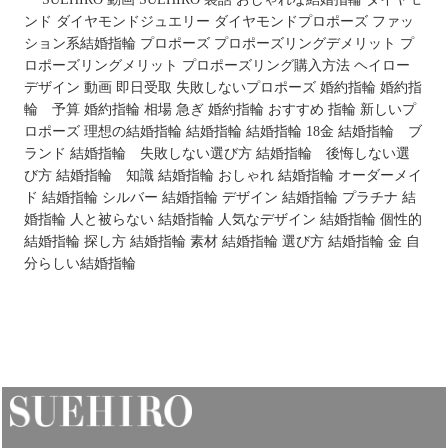
ンド
ダイヤモンドジュエリー
ダイヤモンドプロポーズ
ファッ
ション系結婚指輪
プロポーズ
プロポーズリングデメリット
プ
ロポーズリングメリット
プロポーズリング購入方法
ヘイロー
デザイン
動画
即日受取
失敗しないプロポーズ
婚約指輪
婚約指
輪 予算
婚約指輪 相場
急ぎ 婚約指輪 おすすめ
指輪
新しいプ
ロポーズ
理想の結婚指輪
結婚指輪
結婚指輪 18金
結婚指輪 ブ
ランド
結婚指輪 失敗しない選び方
結婚指輪 後悔しない選
び方
結婚指輪 知識
結婚指輪 おしゃれ
結婚指輪 オーダーメイ
ド
結婚指輪 シルバー
結婚指輪 デザイン
結婚指輪 プラチナ
結
婚指輪 人と被らない
結婚指輪 人気なデザイン
結婚指輪 個性的
結婚指輪 探し方
結婚指輪 素材
結婚指輪 選び方
結婚指輪 金
自
分らしい結婚指輪