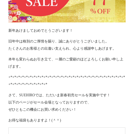
新年あけましておめでとうございます！
旧年中は格別のご厚情を賜り、誠にありがとうございました。
たくさんのお客様との出逢い支えられ、心より感謝申しあげます。
本年も変わらぬお引き立て、一層のご愛顧のほどよろしくお願い申し上
げます。
+*+*+*+*+*+*+*+*+*+*+*+*+*+*+*+*+*+*+*+*+*+*+*+*+*+*+*+*+*+*
+*+*+*+*+*+*+*+*+*+*
さて、SUEHIROでは、ただいま新春初売セールを実施中です！
以下のページがセール会場となっておりますので、
ぜひともこの機会にお買い求めください！
お得な福袋もありますよ！(＾＾)