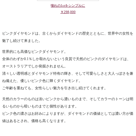
憧れの1ctをシンプルに
￥298,000
ピンクダイヤモンドは、古くからダイヤモンドの歴史とともに、世界中の女性を
魅了し続けて来ました。
世界的にも高価なピンクダイヤモンド。
全体のわずか0.1％しか取れないという良質で天然のピンクのダイヤモンドは、
オーストラリアでしか発掘されません。
清々しい透明感とダイヤモンド特有の輝き、そして可愛らしさと大人っぽさを兼
ね備えた、優しいピンク色に輝くダイヤモンド。
ご年齢を重ねても、女性らしい魅力を引き出し続けてくれます。
天然のカラーのものは淡いピンクから濃いものまで、そしてカラーのトーンは明
るいものから暗いものまでと個性があります。
ピンク色の濃さはお好みによりますが、ダイヤモンドの価値としては濃い方が価
値はあるとされ、価格も高くなります。