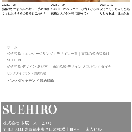
2025.07.26
2025.07.19
2025.07.12
指輪選びでお悩みの方へ～手の骨格
SUEHIROのジュエリーは古くからの
安くても、ちゃんと高
ごとにおすすめの指輪をご紹介！
技術と人の繋がりの賜物です
りした根拠・理由があ
ホーム
/
婚約指輪（エンゲージリング）デザイン一覧｜東京の婚約指輪は
SUEHIRO
/
婚約指輪 デザイン 選び方
婚約指輪 デザイン 人気 ピンクダイヤ
/
/
ピンクダイヤモンド 婚約指輪
ピンクダイヤモンド 婚約指輪
株式会社 末広（スエヒロ）
〒103-0003 東京都中央区日本橋横山町9－11 末広ビル