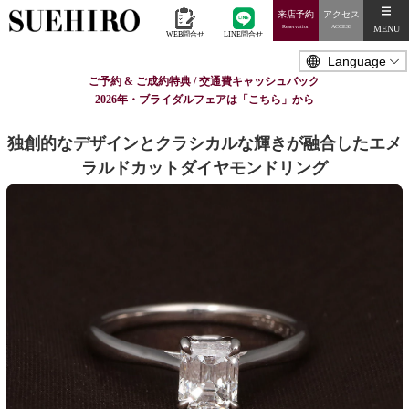
来店予約
アクセス
MENU
Reservation
ACCESS
WEB問合せ
LINE問合せ
ご予約 & ご成約特典 / 交通費キャッシュバック
2026年・ブライダルフェアは「こちら」から
独創的なデザインとクラシカルな輝きが融合したエメ
ラルドカットダイヤモンドリング