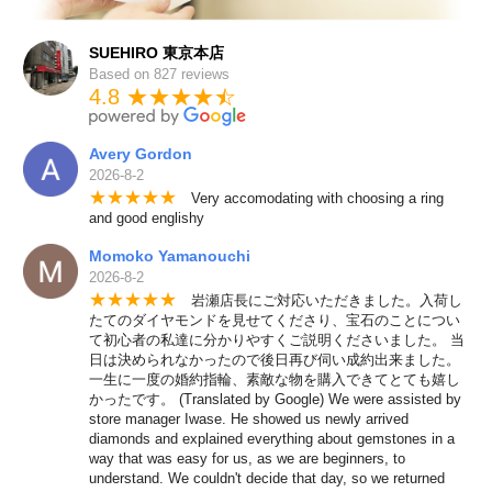
SUEHIRO 東京本店
Based on 827 reviews
4.8 ★★★★
★
☆
Avery Gordon
2026-8-2
★
★
★
★
★
Very accomodating with choosing a ring
and good englishy
Momoko Yamanouchi
2026-8-2
★
★
★
★
★
岩瀬店長にご対応いただきました。入荷し
たてのダイヤモンドを見せてくださり、宝石のことについ
て初心者の私達に分かりやすくご説明くださいました。 当
日は決められなかったので後日再び伺い成約出来ました。
一生に一度の婚約指輪、素敵な物を購入できてとても嬉し
かったです。 (Translated by Google) We were assisted by
store manager Iwase. He showed us newly arrived
diamonds and explained everything about gemstones in a
way that was easy for us, as we are beginners, to
understand. We couldn't decide that day, so we returned