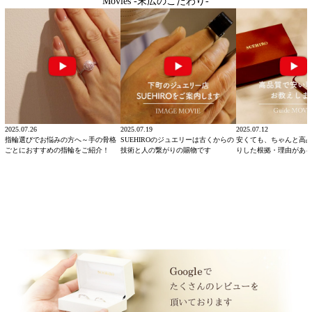
Movies -末広のこだわり-
2025.07.26
2025.07.19
2025.07.12
指輪選びでお悩みの方へ～手の骨格
SUEHIROのジュエリーは古くからの
安くても、ちゃんと高
ごとにおすすめの指輪をご紹介！
技術と人の繋がりの賜物です
りした根拠・理由があ