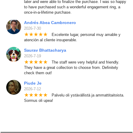
later and were able to finalize the purchase. I was so happy
to have purchased such a wonderful engagement ring, a
once-in-a-lifetime purchase.
Andrés Abea Cambronero
2026-7-30
★
★
★
★
★
Excelente lugar, personal muy amable y
atención al cliente insuperable.
Saurav Bhattacharya
2026-7-19
★
★
★
★
★
The staff were very helpful and friendly.
They have a great collection to choose from. Definitely
check them out!
Piude Je
2026-7-12
★
★
★
★
★
Palvelu oli ystävällistä ja ammattitaitoista.
Sormus oli upea!