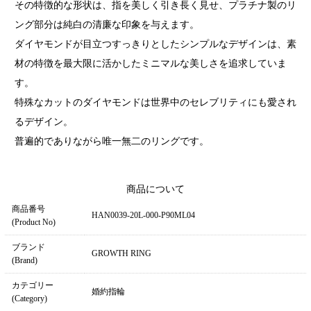
その特徴的な形状は、指を美しく引き長く見せ、プラチナ製のリ
ング部分は純白の清廉な印象を与えます。
ダイヤモンドが目立つすっきりとしたシンプルなデザインは、素
材の特徴を最大限に活かしたミニマルな美しさを追求していま
す。
特殊なカットのダイヤモンドは世界中のセレブリティにも愛され
るデザイン。
普遍的でありながら唯一無二のリングです。
商品について
商品番号
HAN0039-20L-000-P90ML04
(Product No)
ブランド
GROWTH RING
(Brand)
カテゴリー
婚約指輪
(Category)