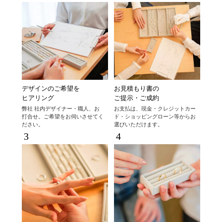
デザインのご希望を
お見積もり書の
ヒアリング
ご提示・ご成約
弊社 社内デザイナー・職人、お
お支払は、現金・クレジットカー
打合せ。ご希望をお伺いさせてく
ド・ショッピングローン等からお
ださい。
選びいただけます。
3
4