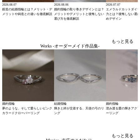
2026.08.07
2026.08.06
2026.07.07
鍛造の結婚指輪とは？メリット・デ
婚約指輪の取り巻きデザインとは？
エメラルドカットダイ
メリットや鋳造との違いを徹底解説
メリットやデメリットと後悔しない
力とは？後悔しない選
選び方を徹底解説
めデザイン
もっと見る
Works -オーダーメイド作品集-
婚約指輪
結婚指輪
婚約指輪
夢のような、そして愛らしいピンク
輝きと絆が交差する、天使の弓のリ
澄み渡る愛の輝きアク
カラードクローバーリング
ング
ーリング
もっと見る