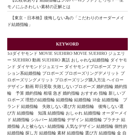
【比較表あり】結婚指輪はシルバーvsプラチナどっち？一生
モノにふさわしい素材の正解とは
【東京・日本橋】後悔しない為の「こだわりのオーダーメイ
ド結婚指輪」
KEYWORD
1ctダイヤモンド
MOVIE
SUEHIRO MOVIE
SUEHIRO ジュエリ
ー
SUEHIRO 動画
SUEHIRO 裏話
おしゃれな結婚指輪
ダイヤモ
ンド
ダイヤモンドジュエリー
ダイヤモンドプロポーズ
ファッ
ション系結婚指輪
プロポーズ
プロポーズリングデメリット
プ
ロポーズリングメリット
プロポーズリング購入方法
ヘイロー
デザイン
動画
即日受取
失敗しないプロポーズ
婚約指輪
婚約指
輪 予算
婚約指輪 相場
急ぎ 婚約指輪 おすすめ
指輪
新しいプ
ロポーズ
理想の結婚指輪
結婚指輪
結婚指輪 18金
結婚指輪 ブ
ランド
結婚指輪 失敗しない選び方
結婚指輪 後悔しない選
び方
結婚指輪 知識
結婚指輪 おしゃれ
結婚指輪 オーダーメイ
ド
結婚指輪 シルバー
結婚指輪 デザイン
結婚指輪 プラチナ
結
婚指輪 人と被らない
結婚指輪 人気なデザイン
結婚指輪 個性的
結婚指輪 探し方
結婚指輪 素材
結婚指輪 選び方
結婚指輪 金
自