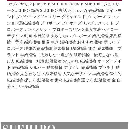
1ctダイヤモンド
MOVIE
SUEHIRO MOVIE
SUEHIRO ジュエリ
ー
SUEHIRO 動画
SUEHIRO 裏話
おしゃれな結婚指輪
ダイヤモ
ンド
ダイヤモンドジュエリー
ダイヤモンドプロポーズ
ファッ
ション系結婚指輪
プロポーズ
プロポーズリングデメリット
プ
ロポーズリングメリット
プロポーズリング購入方法
ヘイロー
デザイン
動画
即日受取
失敗しないプロポーズ
婚約指輪
婚約指
輪 予算
婚約指輪 相場
急ぎ 婚約指輪 おすすめ
指輪
新しいプ
ロポーズ
理想の結婚指輪
結婚指輪
結婚指輪 18金
結婚指輪 ブ
ランド
結婚指輪 失敗しない選び方
結婚指輪 後悔しない選
び方
結婚指輪 知識
結婚指輪 おしゃれ
結婚指輪 オーダーメイ
ド
結婚指輪 シルバー
結婚指輪 デザイン
結婚指輪 プラチナ
結
婚指輪 人と被らない
結婚指輪 人気なデザイン
結婚指輪 個性的
結婚指輪 探し方
結婚指輪 素材
結婚指輪 選び方
結婚指輪 金
自
分らしい結婚指輪