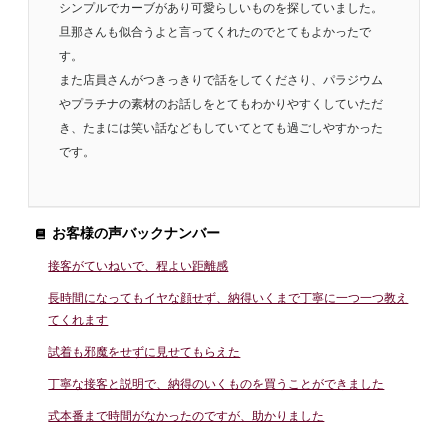
シンプルでカーブがあり可愛らしいものを探していました。
旦那さんも似合うよと言ってくれたのでとてもよかったで
す。
また店員さんがつきっきりで話をしてくださり、パラジウム
やプラチナの素材のお話しをとてもわかりやすくしていただ
き、たまには笑い話などもしていてとても過ごしやすかった
です。
お客様の声バックナンバー
接客がていねいで、程よい距離感
長時間になってもイヤな顔せず、納得いくまで丁寧に一つ一つ教え
てくれます
試着も邪魔をせずに見せてもらえた
丁寧な接客と説明で、納得のいくものを買うことができました
式本番まで時間がなかったのですが、助かりました