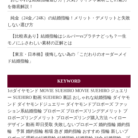
を徹底解説！
純金（24金／24K）の結婚指輪！メリット・デメリットと失敗
しない選び方
【比較表あり】結婚指輪はシルバーvsプラチナどっち？一生
モノにふさわしい素材の正解とは
【東京・日本橋】後悔しない為の「こだわりのオーダーメイ
ド結婚指輪」
KEYWORD
1ctダイヤモンド
MOVIE
SUEHIRO MOVIE
SUEHIRO ジュエリ
ー
SUEHIRO 動画
SUEHIRO 裏話
おしゃれな結婚指輪
ダイヤモ
ンド
ダイヤモンドジュエリー
ダイヤモンドプロポーズ
ファッ
ション系結婚指輪
プロポーズ
プロポーズリングデメリット
プ
ロポーズリングメリット
プロポーズリング購入方法
ヘイロー
デザイン
動画
即日受取
失敗しないプロポーズ
婚約指輪
婚約指
輪 予算
婚約指輪 相場
急ぎ 婚約指輪 おすすめ
指輪
新しいプ