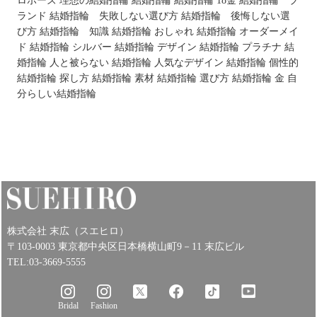
ロポーズ
理想の結婚指輪
結婚指輪
結婚指輪 18金
結婚指輪 ブ
ランド
結婚指輪 失敗しない選び方
結婚指輪 後悔しない選
び方
結婚指輪 知識
結婚指輪 おしゃれ
結婚指輪 オーダーメイ
ド
結婚指輪 シルバー
結婚指輪 デザイン
結婚指輪 プラチナ
結
婚指輪 人と被らない
結婚指輪 人気なデザイン
結婚指輪 個性的
結婚指輪 探し方
結婚指輪 素材
結婚指輪 選び方
結婚指輪 金
自
分らしい結婚指輪
株式会社 末広（スエヒロ）
〒103-0003 東京都中央区日本橋横山町9－11 末広ビル
TEL:03-3669-5555
Bridal
Fashion