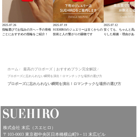
2025.07.26
2025.07.19
2025.07.12
指輪選びでお悩みの方へ～手の骨格
SUEHIROのジュエリーは古くからの
安くても、ちゃんと高
ごとにおすすめの指輪をご紹介！
技術と人の繋がりの賜物です
りした根拠・理由があ
ホーム
最高のプロポーズ｜おすすめプラン完全解説
/
/
プロポーズに忘れられない瞬間を演出！ロマンチックな場所の選び方
プロポーズに忘れられない瞬間を演出！ロマンチックな場所の選び方
株式会社 末広（スエヒロ）
〒103-0003 東京都中央区日本橋横山町9－11 末広ビル