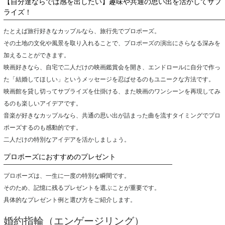
【自分達ならでは感を出したい】趣味や共通の思い出を活かしてサプ
ライズ！
たとえば旅行好きなカップルなら、旅行先でプロポーズ。
その土地の文化や風景を取り入れることで、プロポーズの演出にさらなる深みを
加えることができます。
映画好きなら、自宅で二人だけの映画鑑賞会を開き、エンドロールに自分で作っ
た「結婚してほしい」というメッセージを忍ばせるのもユニークな方法です。
映画館を貸し切ってサプライズを仕掛ける、また映画のワンシーンを再現してみ
るのも楽しいアイデアです。
音楽が好きなカップルなら、共通の思い出が詰まった曲を流すタイミングでプロ
ポーズするのも感動的です。
二人だけの特別なアイデアを活かしましょう。
プロポーズにおすすめのプレゼント
プロポーズは、一生に一度の特別な瞬間です。
そのため、記憶に残るプレゼントを選ぶことが重要です。
具体的なプレゼント例と選び方をご紹介します。
婚約指輪（エンゲージリング）