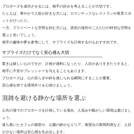
プロポーズを成功させるには、相手の好みを考えることが大切です。
たとえば、華やかで人前が好きな方には、ロマンチックなレストランや夜景スポ
ットがぴったり。
一方、プライベートな空間を好む方には、貸切の場所や二人だけの特別な空間を
選ぶと良いでしょう。
相手の趣味や夢を参考にして、サプライズを計画するのもおすすめです。
サプライズだけでなく安心感も大切
驚きは嬉しいものですが、計画が過剰になったり、人目がありすぎたりすると、
相手に不安やプレッシャーを与えることもあります。
プロポーズは、心の安らぎや絆を感じられる瞬間にすることが重要。
安心感を持てる環境作りを心掛けましょう。
混雑を避ける静かな場所を選ぶ
公共の場でのプロポーズを計画している場合、人混みや騒がしい環境は避けまし
ょう。
落ち着いたカフェの個室や、公園の静かなエリア、展望台の夜間利用など、人目
が少ない場所は安心感を生み出します。