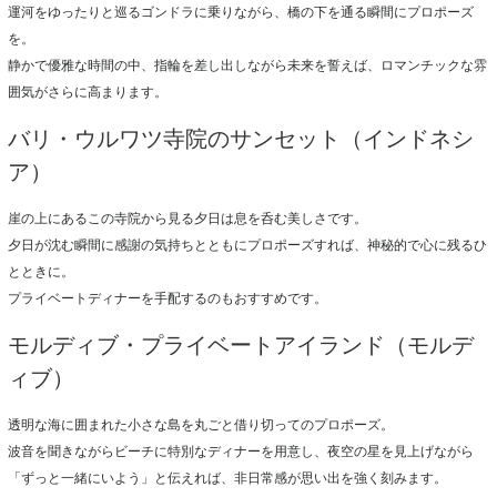
運河をゆったりと巡るゴンドラに乗りながら、橋の下を通る瞬間にプロポーズ
を。
静かで優雅な時間の中、指輪を差し出しながら未来を誓えば、ロマンチックな雰
囲気がさらに高まります。
バリ・ウルワツ寺院のサンセット（インドネシ
ア）
崖の上にあるこの寺院から見る夕日は息を呑む美しさです。
夕日が沈む瞬間に感謝の気持ちとともにプロポーズすれば、神秘的で心に残るひ
とときに。
プライベートディナーを手配するのもおすすめです。
モルディブ・プライベートアイランド（モルデ
ィブ）
透明な海に囲まれた小さな島を丸ごと借り切ってのプロポーズ。
波音を聞きながらビーチに特別なディナーを用意し、夜空の星を見上げながら
「ずっと一緒にいよう」と伝えれば、非日常感が思い出を強く刻みます。