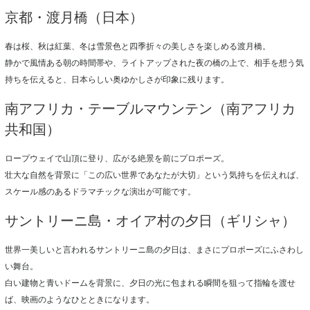
京都・渡月橋（日本）
春は桜、秋は紅葉、冬は雪景色と四季折々の美しさを楽しめる渡月橋。
静かで風情ある朝の時間帯や、ライトアップされた夜の橋の上で、相手を想う気
持ちを伝えると、日本らしい奥ゆかしさが印象に残ります。
南アフリカ・テーブルマウンテン（南アフリカ
共和国）
ロープウェイで山頂に登り、広がる絶景を前にプロポーズ。
壮大な自然を背景に「この広い世界であなたが大切」という気持ちを伝えれば、
スケール感のあるドラマチックな演出が可能です。
サントリーニ島・オイア村の夕日（ギリシャ）
世界一美しいと言われるサントリーニ島の夕日は、まさにプロポーズにふさわし
い舞台。
白い建物と青いドームを背景に、夕日の光に包まれる瞬間を狙って指輪を渡せ
ば、映画のようなひとときになります。