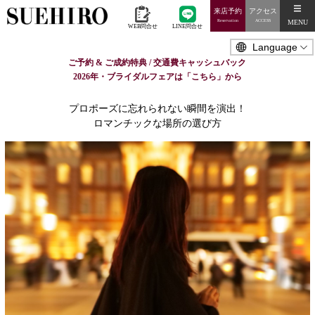
来店予約
アクセス
MENU
Reservation
ACCESS
WEB問合せ
LINE問合せ
ご予約 & ご成約特典 / 交通費キャッシュバック
2026年・ブライダルフェアは「こちら」から
プロポーズに忘れられない瞬間を演出！
ロマンチックな場所の選び方