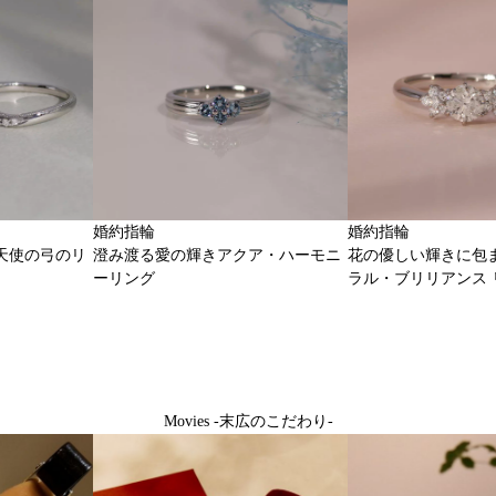
婚約指輪
婚約指輪
天使の弓のリ
澄み渡る愛の輝きアクア・ハーモニ
花の優しい輝きに包
ーリング
ラル・ブリリアンス 
Movies -末広のこだわり-