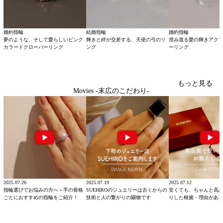
婚約指輪
結婚指輪
婚約指輪
夢のような、そして愛らしいピンク
輝きと絆が交差する、天使の弓のリ
澄み渡る愛の輝きアク
カラードクローバーリング
ング
ーリング
もっと見る
Movies -末広のこだわり-
2025.07.26
2025.07.19
2025.07.12
指輪選びでお悩みの方へ～手の骨格
SUEHIROのジュエリーは古くからの
安くても、ちゃんと高
ごとにおすすめの指輪をご紹介！
技術と人の繋がりの賜物です
りした根拠・理由があ