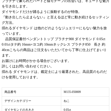
プラチナで象られたハートと猫モチーフの出会いは、キュートな魅力
を引き出します。
ダイヤモンドだけが踊るように振動するのが特徴。
『動き出したら止まらない』と言えるほど常に動き続けるセッティン
グ方法。
揺れるダイヤモンド は他のどのようなジュエリーにもない魅力を放
っています。
品質保証書付ペンダントトップ プラチナ900 ダイヤモンド 0.05ct
0.01ctタテ約 16mm×ヨコ約 10mmネックレス プラチナ850 長さ 約
40cmこちらの商品はご注文をいただいてから丁寧に仕上げてまいり
ます。
お届けにお時間がかかる場合がございます。
詳しくはお問い合わせください。
揺れる ダイヤモンドは、鑑定士により厳選された、高品質のものだ
けを使用しております。
商品番号
M135-050009
デザインカテゴリー
ねこ
ダイヤモンドの大きさ
0.05ct