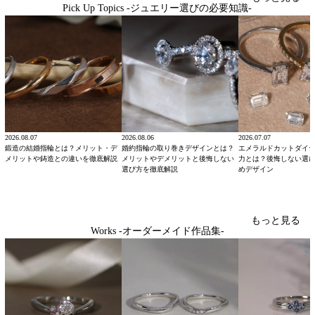
Pick Up Topics -ジュエリー選びの必要知識-
2026.08.07
2026.08.06
2026.07.07
鍛造の結婚指輪とは？メリット・デ
婚約指輪の取り巻きデザインとは？
エメラルドカットダイ
メリットや鋳造との違いを徹底解説
メリットやデメリットと後悔しない
力とは？後悔しない選
選び方を徹底解説
めデザイン
もっと見る
Works -オーダーメイド作品集-