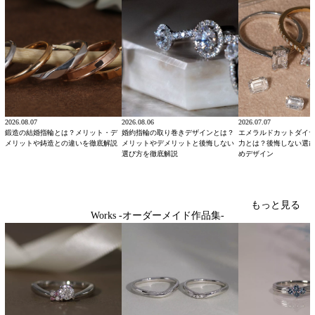
2026.08.07
2026.08.06
2026.07.07
鍛造の結婚指輪とは？メリット・デ
婚約指輪の取り巻きデザインとは？
エメラルドカットダイ
メリットや鋳造との違いを徹底解説
メリットやデメリットと後悔しない
力とは？後悔しない選
選び方を徹底解説
めデザイン
もっと見る
Works -オーダーメイド作品集-