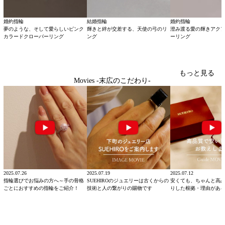
婚約指輪
結婚指輪
婚約指輪
夢のような、そして愛らしいピンク
輝きと絆が交差する、天使の弓のリ
澄み渡る愛の輝きアク
カラードクローバーリング
ング
ーリング
もっと見る
Movies -末広のこだわり-
2025.07.26
2025.07.19
2025.07.12
指輪選びでお悩みの方へ～手の骨格
SUEHIROのジュエリーは古くからの
安くても、ちゃんと高
ごとにおすすめの指輪をご紹介！
技術と人の繋がりの賜物です
りした根拠・理由があ