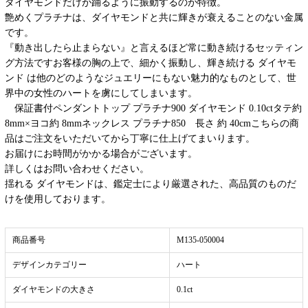
ダイヤモンドだけが踊るように振動するのが特徴。
艶めくプラチナは、ダイヤモンドと共に輝きが衰えることのない金属
です。
『動き出したら止まらない』と言えるほど常に動き続けるセッティン
グ方法ですお客様の胸の上で、細かく振動し、輝き続ける ダイヤモ
ンド は他のどのようなジュエリーにもない魅力的なものとして、世
界中の女性のハートを虜にしてしまいます。
保証書付ペンダントトップ プラチナ900 ダイヤモンド 0.10ctタテ約
8mm×ヨコ約 8mmネックレス プラチナ850 長さ 約 40cmこちらの商
品はご注文をいただいてから丁寧に仕上げてまいります。
お届けにお時間がかかる場合がございます。
詳しくはお問い合わせください。
揺れる ダイヤモンドは、鑑定士により厳選された、高品質のものだ
けを使用しております。
商品番号
M135-050004
デザインカテゴリー
ハート
ダイヤモンドの大きさ
0.1ct