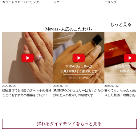
カラードクローバーリング
ング
ーリング
もっと見る
Movies -末広のこだわり-
2025.07.26
2025.07.19
2025.07.12
指輪選びでお悩みの方へ～手の骨格
SUEHIROのジュエリーは古くからの
安くても、ちゃんと高
ごとにおすすめの指輪をご紹介！
技術と人の繋がりの賜物です
りした根拠・理由があ
揺れるダイヤモンドをもっと見る