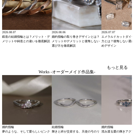
2026.08.07
2026.08.06
2026.07.07
鍛造の結婚指輪とは？メリット・デ
婚約指輪の取り巻きデザインとは？
エメラルドカットダイ
メリットや鋳造との違いを徹底解説
メリットやデメリットと後悔しない
力とは？後悔しない選
選び方を徹底解説
めデザイン
もっと見る
Works -オーダーメイド作品集-
婚約指輪
結婚指輪
婚約指輪
夢のような、そして愛らしいピンク
輝きと絆が交差する、天使の弓のリ
澄み渡る愛の輝きアク