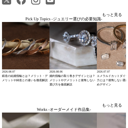
もっと見る
Pick Up Topics -ジュエリー選びの必要知識-
2026.08.07
2026.08.06
2026.07.07
鍛造の結婚指輪とは？メリット・デ
婚約指輪の取り巻きデザインとは？
エメラルドカットダイ
メリットや鋳造との違いを徹底解説
メリットやデメリットと後悔しない
力とは？後悔しない選
選び方を徹底解説
めデザイン
もっと見る
Works -オーダーメイド作品集-