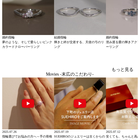
婚約指輪
結婚指輪
婚約指輪
夢のような、そして愛らしいピンク
輝きと絆が交差する、天使の弓のリ
澄み渡る愛の輝きアク
カラードクローバーリング
ング
ーリング
もっと見る
Movies -末広のこだわり-
2025.07.26
2025.07.19
2025.07.12
指輪選びでお悩みの方へ～手の骨格
SUEHIROのジュエリーは古くからの
安くても、ちゃんと高