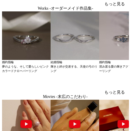
もっと見る
Works -オーダーメイド作品集-
婚約指輪
結婚指輪
婚約指輪
夢のような、そして愛らしいピンク
輝きと絆が交差する、天使の弓のリ
澄み渡る愛の輝きアク
カラードクローバーリング
ング
ーリング
もっと見る
Movies -末広のこだわり-