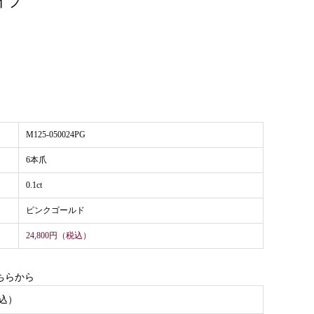
イプ
。
M125-050024PG
6本爪
0.1ct
ピンクゴールド
24,800円（税込）
ちらから
込）