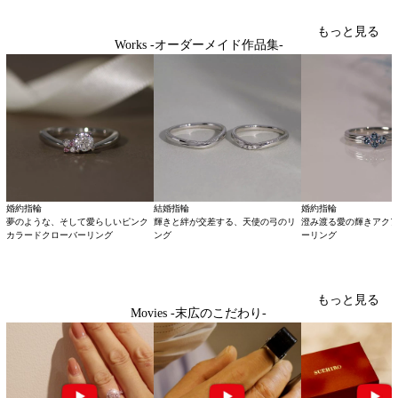
もっと見る
Works -オーダーメイド作品集-
婚約指輪
結婚指輪
婚約指輪
夢のような、そして愛らしいピンク
輝きと絆が交差する、天使の弓のリ
澄み渡る愛の輝きアク
カラードクローバーリング
ング
ーリング
もっと見る
Movies -末広のこだわり-