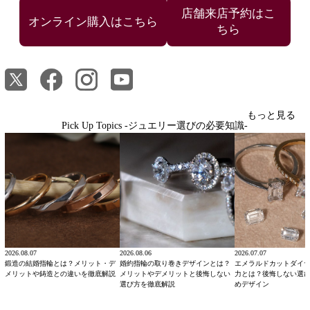
店舗来店予約はこ
ちら
もっと見る
Pick Up Topics -ジュエリー選びの必要知識-
2026.08.07
2026.08.06
2026.07.07
鍛造の結婚指輪とは？メリット・デ
婚約指輪の取り巻きデザインとは？
エメラルドカットダイ
メリットや鋳造との違いを徹底解説
メリットやデメリットと後悔しない
力とは？後悔しない選
選び方を徹底解説
めデザイン