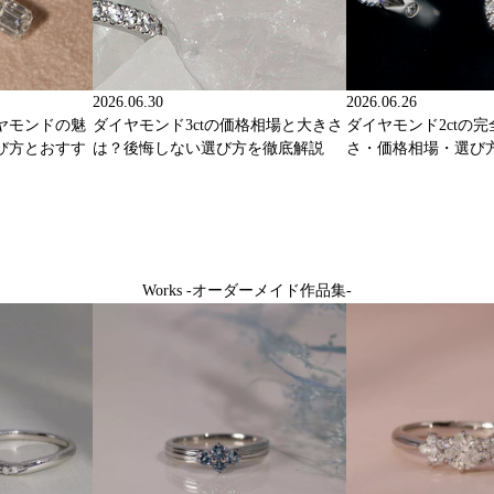
2026.06.30
2026.06.26
ヤモンドの魅
ダイヤモンド3ctの価格相場と大きさ
ダイヤモンド2ctの
び方とおすす
は？後悔しない選び方を徹底解説
さ・価格相場・選び
Works -オーダーメイド作品集-