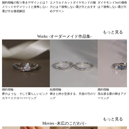
婚約指輪の取り巻きデザインとは？
エメラルドカットダイヤモンドの魅
ダイヤモンド3ctの価格
メリットやデメリットと後悔しない
力とは？後悔しない選び方とおすす
は？後悔しない選び方
選び方を徹底解説
めデザイン
もっと見る
Works -オーダーメイド作品集-
婚約指輪
結婚指輪
婚約指輪
夢のような、そして愛らしいピンク
輝きと絆が交差する、天使の弓のリ
澄み渡る愛の輝きアク
カラードクローバーリング
ング
ーリング
もっと見る
Movies -末広のこだわり-