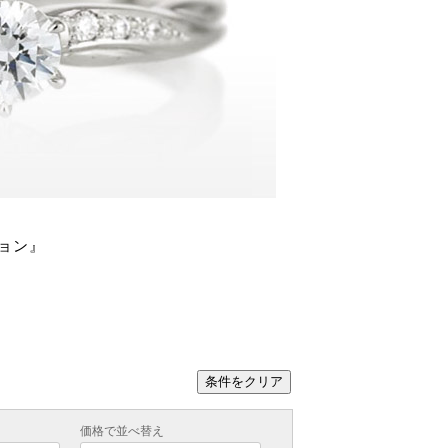
ション』
。
条件をクリア
価格で並べ替え