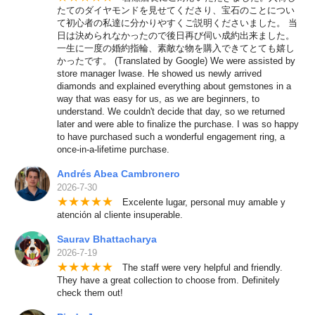
たてのダイヤモンドを見せてくださり、宝石のことについ
て初心者の私達に分かりやすくご説明くださいました。 当
日は決められなかったので後日再び伺い成約出来ました。
一生に一度の婚約指輪、素敵な物を購入できてとても嬉し
かったです。 (Translated by Google) We were assisted by
store manager Iwase. He showed us newly arrived
diamonds and explained everything about gemstones in a
way that was easy for us, as we are beginners, to
understand. We couldn't decide that day, so we returned
later and were able to finalize the purchase. I was so happy
to have purchased such a wonderful engagement ring, a
once-in-a-lifetime purchase.
Andrés Abea Cambronero
2026-7-30
★
★
★
★
★
Excelente lugar, personal muy amable y
atención al cliente insuperable.
Saurav Bhattacharya
2026-7-19
★
★
★
★
★
The staff were very helpful and friendly.
They have a great collection to choose from. Definitely
check them out!