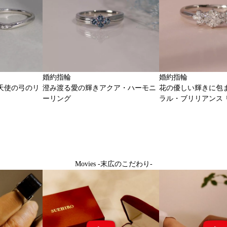
婚約指輪
婚約指輪
天使の弓のリ
澄み渡る愛の輝きアクア・ハーモニ
花の優しい輝きに包
ーリング
ラル・ブリリアンス 
Movies -末広のこだわり-