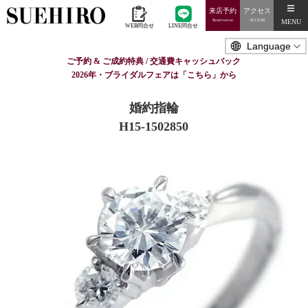
来店予約
アクセス
MENU
Reservation
ACCESS
WEB問合せ
LINE問合せ
ご予約 & ご成約特典 / 交通費キャッシュバック
2026年・ブライダルフェアは「こちら」から
婚約指輪
H15-1502850