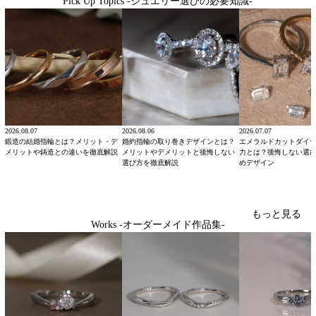
Pick Up Topics -ジュエリー選びの必要知識-
2026.08.07
2026.08.06
2026.07.07
鍛造の結婚指輪とは？メリット・デ
婚約指輪の取り巻きデザインとは？
エメラルドカットダイ
メリットや鋳造との違いを徹底解説
メリットやデメリットと後悔しない
力とは？後悔しない選
選び方を徹底解説
めデザイン
もっと見る
Works -オーダーメイド作品集-