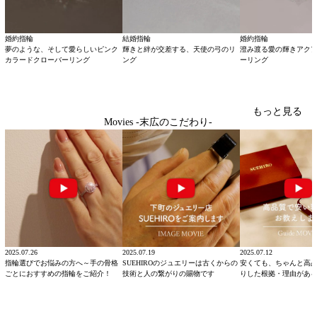
婚約指輪
結婚指輪
婚約指輪
夢のような、そして愛らしいピンク
輝きと絆が交差する、天使の弓のリ
澄み渡る愛の輝きアク
カラードクローバーリング
ング
ーリング
もっと見る
Movies -末広のこだわり-
2025.07.26
2025.07.19
2025.07.12
指輪選びでお悩みの方へ～手の骨格
SUEHIROのジュエリーは古くからの
安くても、ちゃんと高
ごとにおすすめの指輪をご紹介！
技術と人の繋がりの賜物です
りした根拠・理由があ