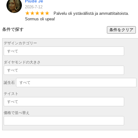
Piude Je
2026-7-12
★
★
★
★
★
Palvelu oli ystävällistä ja ammattitaitoista.
Sormus oli upea!
条件で探す
条件をクリア
デザインカテゴリー
ダイヤモンドの大きさ
誕生石
テイスト
価格で並べ替え