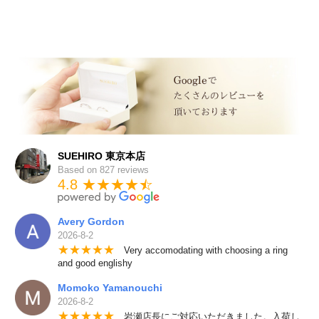
SUEHIRO 東京本店
Based on 827 reviews
4.8 ★★★★
★
☆
Avery Gordon
2026-8-2
★
★
★
★
★
Very accomodating with choosing a ring
and good englishy
Momoko Yamanouchi
2026-8-2
★
★
★
★
★
岩瀬店長にご対応いただきました。入荷し