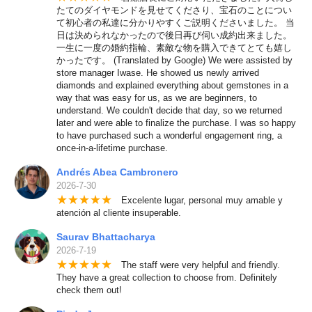
たてのダイヤモンドを見せてくださり、宝石のことについ
て初心者の私達に分かりやすくご説明くださいました。 当
日は決められなかったので後日再び伺い成約出来ました。
一生に一度の婚約指輪、素敵な物を購入できてとても嬉し
かったです。 (Translated by Google) We were assisted by
store manager Iwase. He showed us newly arrived
diamonds and explained everything about gemstones in a
way that was easy for us, as we are beginners, to
understand. We couldn't decide that day, so we returned
later and were able to finalize the purchase. I was so happy
to have purchased such a wonderful engagement ring, a
once-in-a-lifetime purchase.
Andrés Abea Cambronero
2026-7-30
★
★
★
★
★
Excelente lugar, personal muy amable y
atención al cliente insuperable.
Saurav Bhattacharya
2026-7-19
★
★
★
★
★
The staff were very helpful and friendly.
They have a great collection to choose from. Definitely
check them out!