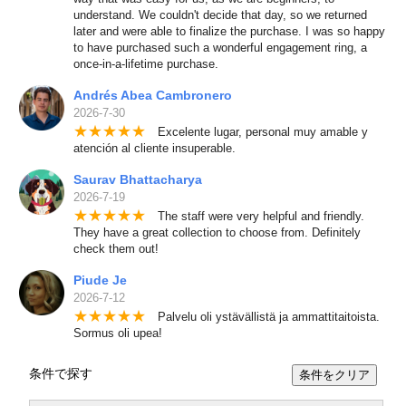
understand. We couldn't decide that day, so we returned
later and were able to finalize the purchase. I was so happy
to have purchased such a wonderful engagement ring, a
once-in-a-lifetime purchase.
Andrés Abea Cambronero
2026-7-30
★
★
★
★
★
Excelente lugar, personal muy amable y
atención al cliente insuperable.
Saurav Bhattacharya
2026-7-19
★
★
★
★
★
The staff were very helpful and friendly.
They have a great collection to choose from. Definitely
check them out!
Piude Je
2026-7-12
★
★
★
★
★
Palvelu oli ystävällistä ja ammattitaitoista.
Sormus oli upea!
条件で探す
条件をクリア