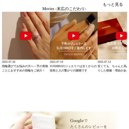
もっと見る
Movies -末広のこだわり-
2025.07.26
2025.07.19
2025.07.12
指輪選びでお悩みの方へ～手の骨格
SUEHIROのジュエリーは古くからの
安くても、ちゃんと高
ごとにおすすめの指輪をご紹介！
技術と人の繋がりの賜物です
りした根拠・理由があ