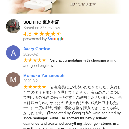
SUEHIRO 東京本店
Based on 827 reviews
4.8 ★★★★
★
☆
Avery Gordon
2026-8-2
★
★
★
★
★
Very accomodating with choosing a ring
and good englishy
Momoko Yamanouchi
2026-8-2
★
★
★
★
★
岩瀬店長にご対応いただきました。入荷し
たてのダイヤモンドを見せてくださり、宝石のことについ
て初心者の私達に分かりやすくご説明くださいました。 当
日は決められなかったので後日再び伺い成約出来ました。
一生に一度の婚約指輪、素敵な物を購入できてとても嬉し
かったです。 (Translated by Google) We were assisted by
store manager Iwase. He showed us newly arrived
diamonds and explained everything about gemstones in a
way that was easy for us, as we are beginners, to