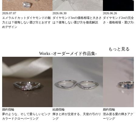
2026.07.07
2026.06.30
2026.06.26
エメラルドカットダイヤモンドの魅
ダイヤモンド3ctの価格相場と大きさ
ダイヤモンド2ctの完全
力とは？後悔しない選び方とおすす
は？後悔しない選び方を徹底解説
さ・価格相場・選び方
めデザイン
もっと見る
Works -オーダーメイド作品集-
婚約指輪
結婚指輪
婚約指輪
夢のような、そして愛らしいピンク
輝きと絆が交差する、天使の弓のリ
澄み渡る愛の輝きアク
カラードクローバーリング
ング
ーリング