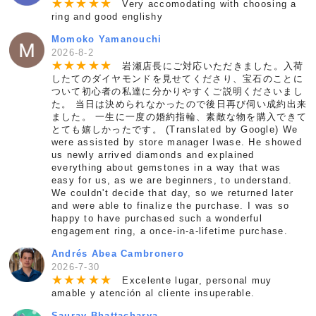
★
★
★
★
★
Very accomodating with choosing a
ring and good englishy
Momoko Yamanouchi
2026-8-2
★
★
★
★
★
岩瀬店長にご対応いただきました。入荷
したてのダイヤモンドを見せてくださり、宝石のことに
ついて初心者の私達に分かりやすくご説明くださいまし
た。 当日は決められなかったので後日再び伺い成約出来
ました。 一生に一度の婚約指輪、素敵な物を購入できて
とても嬉しかったです。 (Translated by Google) We
were assisted by store manager Iwase. He showed
us newly arrived diamonds and explained
everything about gemstones in a way that was
easy for us, as we are beginners, to understand.
We couldn't decide that day, so we returned later
and were able to finalize the purchase. I was so
happy to have purchased such a wonderful
engagement ring, a once-in-a-lifetime purchase.
Andrés Abea Cambronero
2026-7-30
★
★
★
★
★
Excelente lugar, personal muy
amable y atención al cliente insuperable.
Saurav Bhattacharya