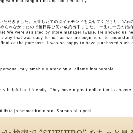
 with choosing a ring and good englishy
ただきました。入荷したてのダイヤモンドを見せてくださり、宝石
決められなかったので後日再び伺い成約出来ました。 一生に一度の婚
 We were assisted by store manager Iwase. He showed us new
a way that was easy for us, as we are beginners, to understand
o finalize the purchase. I was so happy to have purchased such 
personal muy amable y atención al cliente insuperable.
y helpful and friendly. They have a great collection to choose 
llistä ja ammattitaitoista. Sormus oli upea!