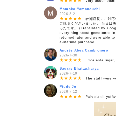
★
★
★
★
★
Very accomodating
Momoko Yamanouchi
2026-8-2
★
★
★
★
★
岩瀬店長にご対応い
ご説明くださいました。 当日は
ったです。 (Translated by Google)
everything about gemstones in 
returned later and were able t
a-lifetime purchase.
Andrés Abea Cambronero
2026-7-30
★
★
★
★
★
Excelente lugar, 
Saurav Bhattacharya
2026-7-19
★
★
★
★
★
The staff were ver
Piude Je
2026-7-12
★
★
★
★
★
Palvelu oli ystävä