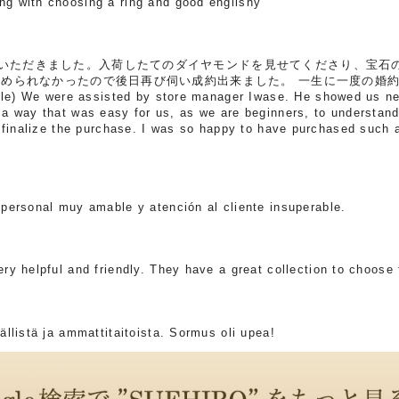
 with choosing a ring and good englishy
ただきました。入荷したてのダイヤモンドを見せてくださり、宝石
決められなかったので後日再び伺い成約出来ました。 一生に一度の婚
 We were assisted by store manager Iwase. He showed us new
a way that was easy for us, as we are beginners, to understand
o finalize the purchase. I was so happy to have purchased such 
personal muy amable y atención al cliente insuperable.
y helpful and friendly. They have a great collection to choose 
llistä ja ammattitaitoista. Sormus oli upea!