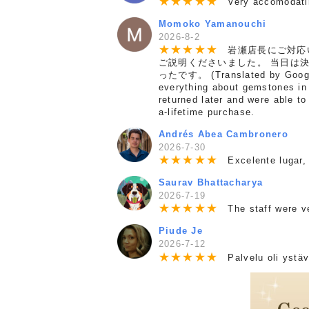
★
★
★
★
★
Very accomodating
Momoko Yamanouchi
2026-8-2
★
★
★
★
★
岩瀬店長にご対応い
ご説明くださいました。 当日は
ったです。 (Translated by Google)
everything about gemstones in 
returned later and were able t
a-lifetime purchase.
Andrés Abea Cambronero
2026-7-30
★
★
★
★
★
Excelente lugar, 
Saurav Bhattacharya
2026-7-19
★
★
★
★
★
The staff were ver
Piude Je
2026-7-12
★
★
★
★
★
Palvelu oli ystävä