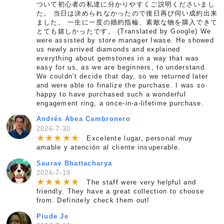
ついて初心者の私達に分かりやすくご説明くださいまし
た。 当日は決められなかったので後日再び伺い成約出来
ました。 一生に一度の婚約指輪、素敵な物を購入できて
とても嬉しかったです。 (Translated by Google) We
were assisted by store manager Iwase. He showed
us newly arrived diamonds and explained
everything about gemstones in a way that was
easy for us, as we are beginners, to understand.
We couldn't decide that day, so we returned later
and were able to finalize the purchase. I was so
happy to have purchased such a wonderful
engagement ring, a once-in-a-lifetime purchase.
Andrés Abea Cambronero
2026-7-30
★
★
★
★
★
Excelente lugar, personal muy
amable y atención al cliente insuperable.
Saurav Bhattacharya
2026-7-19
★
★
★
★
★
The staff were very helpful and
friendly. They have a great collection to choose
from. Definitely check them out!
Piude Je