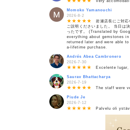
★
★
★
★
★
Very accomodating
Momoko Yamanouchi
2026-8-2
★
★
★
★
★
岩瀬店長にご対応い
ご説明くださいました。 当日は
ったです。 (Translated by Google)
everything about gemstones in 
returned later and were able t
a-lifetime purchase.
Andrés Abea Cambronero
2026-7-30
★
★
★
★
★
Excelente lugar, 
Saurav Bhattacharya
2026-7-19
★
★
★
★
★
The staff were ver
Piude Je
2026-7-12
★
★
★
★
★
Palvelu oli ystävä