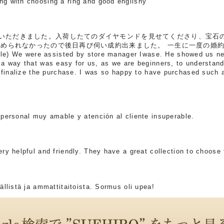
 with choosing a ring and good englishy
ただきました。入荷したてのダイヤモンドを見せてくださり、宝石
決められなかったので後日再び伺い成約出来ました。 一生に一度の婚
 We were assisted by store manager Iwase. He showed us new
a way that was easy for us, as we are beginners, to understand
o finalize the purchase. I was so happy to have purchased such 
personal muy amable y atención al cliente insuperable.
y helpful and friendly. They have a great collection to choose 
llistä ja ammattitaitoista. Sormus oli upea!