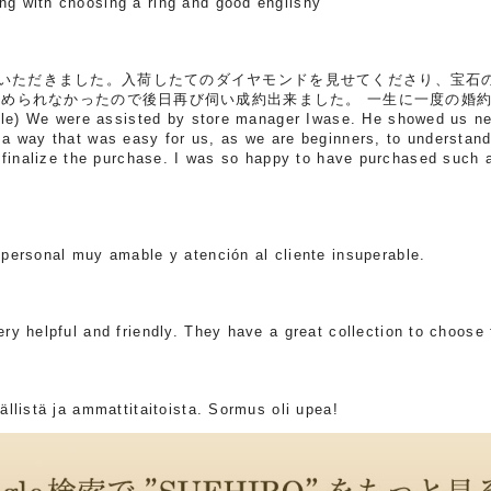
 with choosing a ring and good englishy
ただきました。入荷したてのダイヤモンドを見せてくださり、宝石
決められなかったので後日再び伺い成約出来ました。 一生に一度の婚
 We were assisted by store manager Iwase. He showed us new
a way that was easy for us, as we are beginners, to understand
o finalize the purchase. I was so happy to have purchased such 
personal muy amable y atención al cliente insuperable.
y helpful and friendly. They have a great collection to choose 
llistä ja ammattitaitoista. Sormus oli upea!