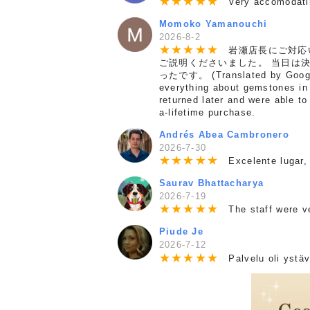
★
★
★
★
★
Very accomodating
Momoko Yamanouchi
2026-8-2
★
★
★
★
★
岩瀬店長にご対応い
ご説明くださいました。 当日は
ったです。 (Translated by Google)
everything about gemstones in 
returned later and were able t
a-lifetime purchase.
Andrés Abea Cambronero
2026-7-30
★
★
★
★
★
Excelente lugar, 
Saurav Bhattacharya
2026-7-19
★
★
★
★
★
The staff were ver
Piude Je
2026-7-12
★
★
★
★
★
Palvelu oli ystävä