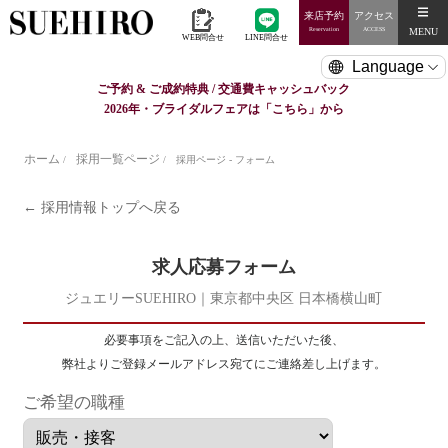
来店予約
アクセス
MENU
Reservation
ACCESS
WEB問合せ
LINE問合せ
ご予約 & ご成約特典 / 交通費キャッシュバック
2026年・ブライダルフェアは「こちら」から
ホーム
採用一覧ページ
/
/
採用ページ - フォーム
← 採用情報トップへ戻る
求人応募フォーム
ジュエリーSUEHIRO｜東京都中央区 日本橋横山町
必要事項をご記入の上、送信いただいた後、
弊社よりご登録メールアドレス宛てにご連絡差し上げます。
ご希望の職種