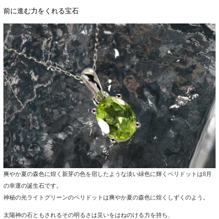
前に進む力をくれる宝石
爽やか夏の森色に煌く新芽の色を宿したような淡い緑色に輝くペリドットは8月
の幸運の誕生石です。
神秘の光ライトグリーンのペリドットは爽やか夏の森色に煌くしずくのよう。
太陽神の石ともされるその明るさは災いをはねのける力を持ち、