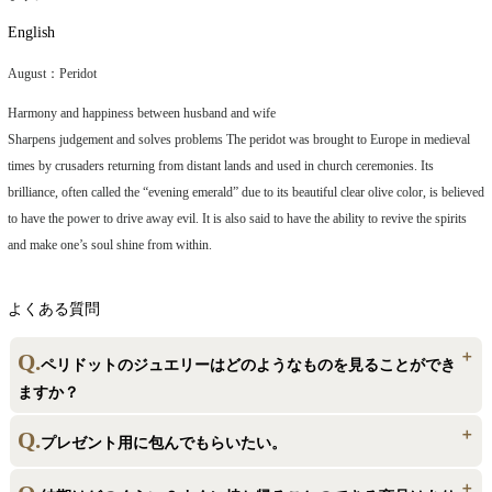
English
August：Peridot
Harmony and happiness between husband and wife
Sharpens judgement and solves problems The peridot was brought to Europe in medieval
times by crusaders returning from distant lands and used in church ceremonies. Its
brilliance, often called the “evening emerald” due to its beautiful clear olive color, is believed
to have the power to drive away evil. It is also said to have the ability to revive the spirits
and make one’s soul shine from within.
よくある質問
ペリドットのジュエリーはどのようなものを見ることができ
ますか？
マリッジリング・エンゲージリングといったブライダルリングから、ネ
プレゼント用に包んでもらいたい。
ックレス・ピアスといったジュエリーを店頭でご覧いただけます。ぜひご