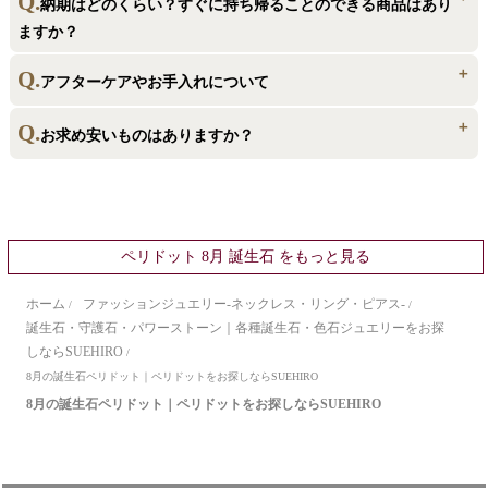
来店いただき、直にご覧いただけたらと思います。ご試着いただくことも
通常ギフト包装の他に、プリザーブドローズを使用した、記念日のプレ
納期はどのくらい？すぐに持ち帰ることのできる商品はあり
ご来店予約はこちらから
できます。
ゼントやプロポーズに人気の2段式ボックスなどもご用意しております。
ますか？
ネックレスといったギフトジュエリーは、その場でお持ち帰り頂けるも
アフターケアやお手入れについて
のもございますが、多くの商品は受注生産品で、2-3週間程度お時間を頂戴
いたします。（商品によっては1か月以上のものもございます。）お電話も
磨きなおし・サイズ直し・チェーン切れなど、修理を承っております。
お求め安いものはありますか？
お問い合わせはこちら
しくは専用フォームよりお問い合わせください。
お気軽にご相談ください。誕生石は普段のお手入れとして、柔らかい布等
から
で拭いていただくことをおすすめしております。
すべての商品をお求めやすい価格でご提供しております。その秘密は、
直輸入や自社工房での製造直販。通常よりもお得に購入できるとご好評い
詳しくはこちらから
ただいております。
ペリドット 8月 誕生石 をもっと見る
ホーム
ファッションジュエリー-ネックレス・リング・ピアス-
/
/
誕生石・守護石・パワーストーン｜各種誕生石・色石ジュエリーをお探
しならSUEHIRO
/
8月の誕生石ペリドット｜ペリドットをお探しならSUEHIRO
8月の誕生石ペリドット｜ペリドットをお探しならSUEHIRO