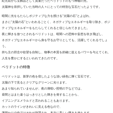
紀元前から宝飾品として貴重だったペリドットのもつ神秘の光。
太陽神を崇拝していた当時の人々にとっての特別な宝石だったようです。
暗闇に光をもたらしポジティブな力を授ける”太陽の石”とよばれ、
まさに”太陽の石”といわれるごとく、ネガティブなエネルギーを取り除き、ポジ
ティブなエネルギーをもたらしてくれると信じられてきました。
夜に輝きを放つとされるペリドットは、暗闇への恐怖や妄想を吹き飛ばし、
ネガティブなエネルギーから身を守るお守りとしても、活躍してくれるでしょ
う。
持ち主の邪念や欲望を自制し、物事の本質を的確に捉えるパワーを与えてくれ、
人生を豊かにするといわれてきたのです。
ペリドットの特徴
ペリドットは、新芽の色を宿したような淡い緑色に輝く宝石です。
太陽の下で見るとクリアなグリーンに光ります。
あまり知られていませんが、夜の薄暗い照明の下などでは、
昼間とはまた違うはっきりとした輝きを発することから、
イブニングエメラルドと言われることもあります。
カットのラインがきれいに見える色なので、
薄明かりの中ではそれが強調され、本当に美しい輝きを放ちます。