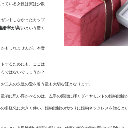
思っている女性は実は少数
レゼントしなかったカップ
離婚率が高い
という驚く
うかもしれませんが、本音
ートするためにも、ここは
ころではないでしょうか？
、お二人の永遠の愛を誓う最も大切な証となります。
て最初に思い浮かべるのは、左手の薬指に輝くダイヤモンドの婚約指輪
ルの多様化に大きく伴い、婚約指輪の代わりに婚約ネックレスを贈ると