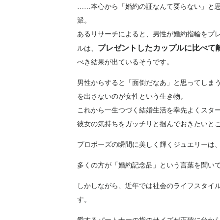
……本心から「婚約の証なんて要らない」と
派。
あるリサーチによると、男性が婚約指輪をプ
プレゼントしたカップルに比べて
ルは、
べき結果が出ているそうです。
男性からすると「面倒だなあ」と思ってしま
を出さないのが女性という生き物。
これから一生つづく結婚生活を幸先よくスタ
彼女の気持ちをガッチリと掴んでおきたいと
プロポーズの瞬間に美しく輝くジュエリーは
多くの方が「婚約記念品」という言葉を聞い
しかしながら、近年では社会のライフスタイ
す。