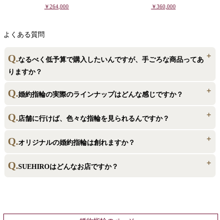
￥264,000
￥360,000
よくある質問
なるべく低予算で購入したいんですが、手ごろな商品ってあ
りますか？
ございます！SUEHIROでは、婚約指輪は39,800円からご用意できます。
婚約指輪の実際のラインナップはどんな感じですか？
日本最大級80000点の商品数からご案内いたします。製造直販、ダイヤモン
ドの直輸入により、低価格ながらも最高のお品物をお届け。東京・東日本
ソリティアタイプをはじめ、メレダイヤモンド、近年人気のゴールドタ
店舗に行けば、色々な指輪を見られるんですか？
橋で創業80年の老舗専門店ならではの豊富な経験により、お好みの指輪を
イプ、普段使いのできるカジュアルな埋め込みタイプ、伝統的なアンティ
詳しくはこちらから
見つけるサポートをさせていただきますよ！
ークタイプなどなど、沢山のデザインを取り揃えております。リンクより
はい。ご来店いただきますと、たくさんのお品物の試着をお試しいただ
オリジナルの婚約指輪は創れますか？
詳し
ラインナップの一部をご確認いただけますので、ぜひご覧ください！
けます。ご予約いただくことで、よりお客様をご案内しやすくなります。
くはこちらから
特典もございますので、ご来店いただく際はぜひご予約ください。世界に1
SUEHIROでは、低価格で数ある直輸入のダイヤモンドの中からお気に入
SUEHIROはどんなお店ですか？
つのおふたりだけの指輪を、一緒に見つけましょう。スタッフも全力でお
りのお石をお選びいただき、誕生石の装飾や爪の形といったところまでカ
ご来店予約はこちらから
手伝いいたします！
スタマイズして創れます。熟練のスタッフが、「あなただけのオリジナル
創業80年を迎えた老舗ブライダル専門店です。東京・東日本橋にて、ダ
リング」をお創りするお手伝いをさせていただきます！
イヤモンドの直輸入・製造直販により、業界でも類を見ないお求めやすい
価格で、高品質の指輪をご提供いたしております。老舗ならではの経験豊